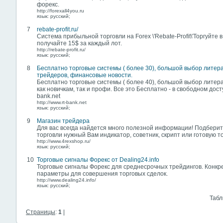
форекс.
http://forexall4you.ru
язык: русский;
7
rebate-profit.ru/
Система прибыльной торговли на Forex \'Rebate-Profit\'Торгуйте в
получайте 15$ за каждый лот.
http://rebate-profit.ru/
язык: русский;
8
Бесплатно торговые системы ( более 30), большой выбор литер
трейдеров, финансовые новости.
Бесплатно торговые системы ( более 40), большой выбор литер
как новичкам, так и профи. Все это Бесплатно - в свободном доступ
bank.net
http://www.rt-bank.net
язык: русский;
9
Магазин трейдера
Для вас всегда найдется много полезной информации! Подберит
торговли нужный Вам индикатор, советник, скрипт или готовую т
http://www.4rexshop.ru/
язык: русский;
10
Торговые сигналы Форекс от Dealing24.info
Торговые сигналы Форекс для среднесрочных трейдингов. Конк
параметры для совершения торговых сделок.
http://www.dealing24.info/
язык: русский;
Табл
Страницы
:
1
|