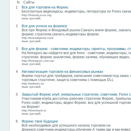
N
Сайты
1
Все для торговли на Форекс
Бесплатные видеокурсы, индикаторы, литература по Forex скача
http://fxstudy.ucoz.org
язык: русский;
2
Все для успеха на форексе
Все про Форекс и Фондовый рынок.Скачать книги форекс, скачать
форекс стратегии,скачать индикаторы форекс.
http://forexsistems.com/
язык: русский;
3
Все для форекс - советники, индикаторы, скрипты, программы, с
На forexguru вы найдете все для forex - советники, индикаторы, 
стратегии, форекс аналитика, форекс халява, обучающее видео,
http://forexguru.com.ua/
язык: русский;
4
Автоматизация торговли на финансовых рынках
Форекс портал для трейдеров, написание советников под заказ
торговые стратегии, защита советника с помощью DLL
http://wsforex.ru/
язык: русский;
5
Закрытый Форекс клуб: уникальные стратегии, советники, Forex 
Участникам клуба доступны рабочие стратегии Форекс, прибыль
Forex софт, индикаторы, видео Форекс: все для успешной торгов
на Форекс!
http://forexhack.ru
язык: русский;
6
Форекс-твоё будущее
Всё необходимое для успешного начала торговли на
форексе:советники,индикаторы,обучение.А также,где и как инвес